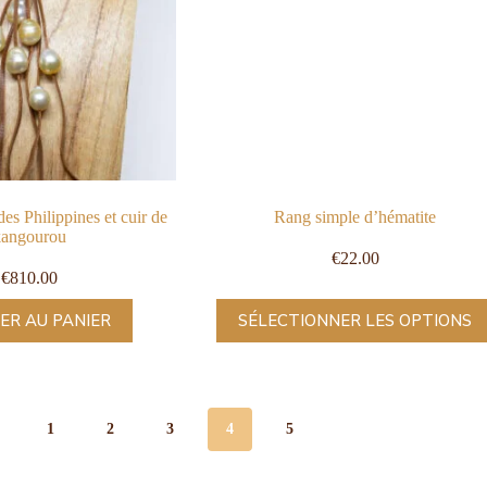
es Philippines et cuir de
Rang simple d’hématite
kangourou
€
22.00
€
810.00
ER AU PANIER
SÉLECTIONNER LES OPTIONS
1
2
3
4
5