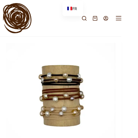
FR
EN