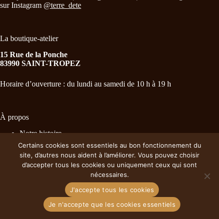
sur Instagram
@terre_dete
La boutique-atelier
15 Rue de la Ponche
83990 SAINT-TROPEZ
Horaire d’ouverture : du lundi au samedi de 10 h à 19 h
À propos
Notre histoire
Nos essentiels
Certains cookies sont essentiels au bon fonctionnement du
Distributeurs
site, d’autres nous aident à l’améliorer. Vous pouvez choisir
CGV
d’accepter tous les cookies ou uniquement ceux qui sont
Politique de confidentialité
nécessaires.
J'accepte tous les cookies
Je n'accepte que les cookies essentiels
Copyright © 2026 - Par Mésage Studio pour Terre d'été.