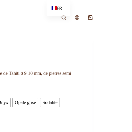
FR
EN
e de Tahiti ø 9-10 mm, de pierres semi-
Onyx
Opale grise
Sodalite