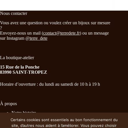
Nous contacter
Vous avez une question ou voulez créer un bijoux sur mesure
?
Envoyez-nous un mail (
contact@terredete.fr
) ou un message
sur Instagram
@terre_dete
La boutique-atelier
15 Rue de la Ponche
83990 SAINT-TROPEZ
Horaire d’ouverture : du lundi au samedi de 10 h à 19 h
À propos
Notre histoire
Nos essentiels
Certains cookies sont essentiels au bon fonctionnement du
Distributeurs
site, d’autres nous aident à l’améliorer. Vous pouvez choisir