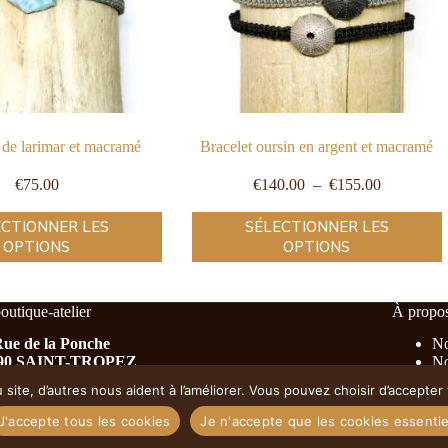
de larimar et macramé
Bracelet oursin en argent et macramé
€
75.00
€
140.00
–
€
155.00
ECTIONNER LES
SÉLECTIONNER LES
OPTIONS
OPTIONS
outique-atelier
À propo
Rue de la Ponche
No
90 SAINT-TROPEZ
No
Di
site, d’autres nous aident à l’améliorer. Vous pouvez choisir d’accepte
C
ire d’ouverture : du lundi au samedi de 10 h à 19 h
Po
J'accepte tous les cookies
Je n'accepte que les cookies essentie
Copyri