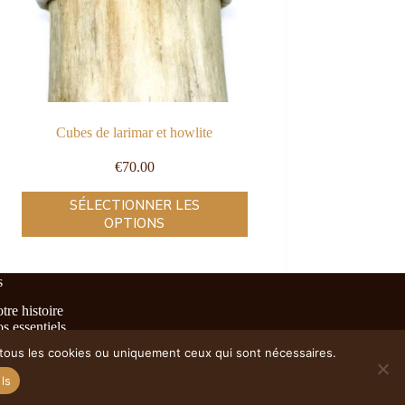
Cubes de larimar et howlite
€
70.00
SÉLECTIONNER LES
OPTIONS
s
tre histoire
s essentiels
stributeurs
r tous les cookies ou uniquement ceux qui sont nécessaires.
GV
litique de confidentialité
ls
ght © 2026 - Par Mésage Studio pour Terre d'été.