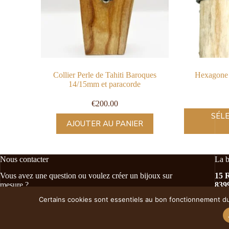
Collier Perle de Tahiti Baroques
Hexagone 
14/15mm et paracorde
€
200.00
SÉL
AJOUTER AU PANIER
Nous contacter
La b
Vous avez une question ou voulez créer un bijoux sur
15 
mesure ?
839
Envoyez-nous un mail (
contact@terredete.fr
) ou un
Certains cookies sont essentiels au bon fonctionnement du 
message sur Instagram
@terre_dete
Hora